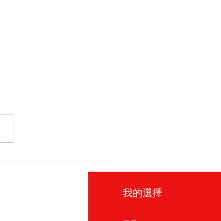
：台北展現真美的地方
訊
我的選擇