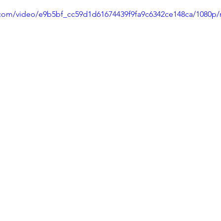
ic.com/video/e9b5bf_cc59d1d61674439f9fa9c6342ce148ca/1080p