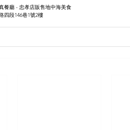
餐廳 - 忠孝店販售地中海美食
四段146巷1號2樓