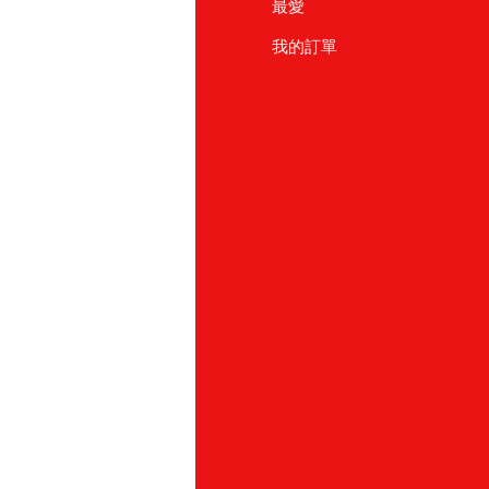
見問題
最愛
於我們
我的訂單
戶支援
點
友友商店
北
886) 02-2711 2067
園
886)03-355 5228
北
886) 03-558-4666
中
886)04-23175822
中文心路
886) 04-2471-0498