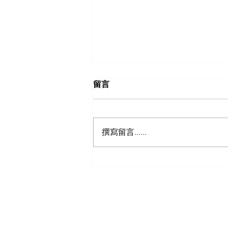
留言
撰寫留言......
尋找最佳印度美食外送選擇
菜單
需要幫忙？