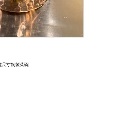
+3)三種尺寸銅製菜碗
類別
資
整粒香料
常
印度香料粉
關