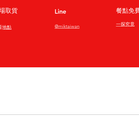
場取貨
餐點免
Line
一探究竟
@miktaiwan
看
地點