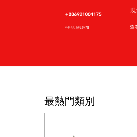
現
+886921004175
查
*全品項稅外加
最熱門類別