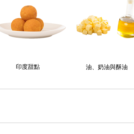
印度甜點
油、奶油與酥油