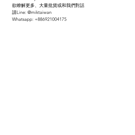
欲瞭解更多、大量批貨或和我們對話
請Line: @miktaiwan
Whatsapp: +886921004175
需要幫忙？
造訪我們的
客戶支援
尋求幫助或寫郵件給我們
indianfoodintaipei@gmail.co
m
受到蝦皮與所有大品牌的啟發，選擇馬友
友印度商店享受卓越的印度餐飲和國際南
北貨產品購物體驗 融合了台灣的道地、品