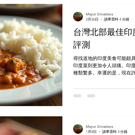
包括普拉赫拉（Prahlad）與
徵善良與虔誠戰勝邪惡力量。
Mayur Srivastava
塗抹 鮮豔的彩粉 、潑水、
2月26日
讀畢需時 4 分鐘
點如 gujiya（炸甜餃子）
台灣北部最佳印
提醒我們，生活應該被慶祝
人分享。 好麗節在台灣 好
評測
成為台灣的年度盛事，讓本
彩的魅力。今年， 2026年4
尋找道地的印度美食可能頗
館 / 印度台北協會（ITA）*
印度菜則更加令人頭痛。印
種類繁多。幸運的是，現在許多
Foodpanda 等，都提供
找最佳印度菜外送服務的熱
據自身需求選擇合適的平台。
焦於提供新鮮美味印度餐點
薦： 馬友友商店 ：以正宗
店也提供即食餐點。他們的
們提供來自印度各地的豐富菜餚。
Mayur Srivastava
在台灣擁有強大的影響力。
1月8日
讀畢需時 3 分鐘