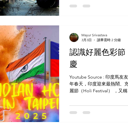
僅幾步之遙，是想要快速逃
選。步道由維護良好的階梯
的休息點，方便遊客駐足拍
鬱景色。隨著海拔的升高，
峨的台北101大樓則為每一
Mayur Srivastava
3月3日
讀畢需時 2 分鐘
棒的地方之一？象山週邊遍
可以在登山前喝杯咖啡放鬆
認識好麗色彩節
景一邊享用美食慶祝。都市
慶
合，使香山成為獨特的體驗
家，還是喜歡悠閒探索的人，
的日落美得令人窒息。當溫
Youtube Source : 印度馬友友在
年春天，印度迎來最熱鬧、充
麗節（Holi Festival
的節日，不只是拋撒彩粉，
除社會隔閡、慶祝善良戰勝邪
的慶典 好麗節象徵春天的到
刻，朋友、家人，甚至陌生
樂和美食慶祝生活。節日靈