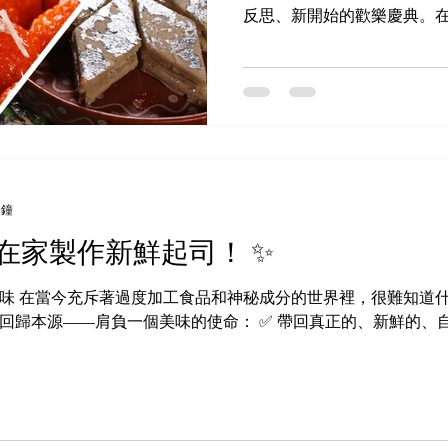
友友印度廚房 是一家值得信
反思、新開始的歡樂慶典。
及全台各地。本店提供豐富
文化橋樑，將各行各業的人
不論你是否來自印度，都能
彩，還有那令人難忘的美味。
樂、珍惜摯愛，讓團聚的溫
用馬友友印度廚房的排燈節禮
節，把家的味道、幸福與團聚
。無論你與家人、朋友，或
正宗的印度滋味。在 MIK
分鐘
一個心意都用愛製作——因
－在家製作新鮮起司！ ✨
日。 新鮮手工製作的甜點 
來自愛與新鮮的食材。廚房
味 在當今充斥著過度加工食品和神秘成分的世界裡，很難知道
點，每一道都精心手工打造。從招牌
回歸本源——肩負一個美味的使命： ✅ 帶回真正的、新鮮的、
到細緻濃郁的 kaju katli
味。還有香滑的 mawa bar
的 kalakand(印度奶糖) ——