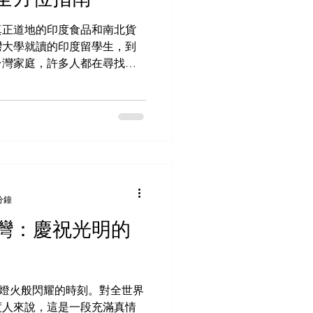
食品和甜點的店鋪。看看他們
如 印度甜球 、糕點、 炸糖漿
真正道地的印度食品和南北貨
時，也要查看他們是否提供清晰的
灣大學就讀的印度留學生，到
下來，考慮配送選項。部分店
台灣家庭，許多人都在尋找能
產品——而這些產品在本地超
這項需求，台灣馬友友印度廚
而生。本文將為身在台灣的顧
用指南，協助找到道地的印度
持印度的烹飪傳統。 為什麼
出 台灣擁有豐富多元的飲食
食 ——從香氣四溢的瑪沙拉香
餚——在其他地方卻難以尋
分鐘
供各種風味、食譜和食材，忠
灣：慶祝光明的
是以下人群的理想之選： 渴望
道地印度菜餚的台灣廚師和家
活動或特別活動的人士 在這
食 — 都經過精心挑選力求保
如同燈火般閃耀的時刻。對全世界
 關於馬友友印度廚房 台灣馬
度人來說，這是一段充滿真情