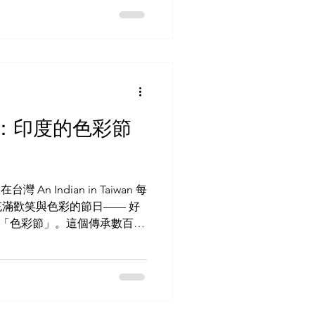
離喧囂都市的旅客的理想之
組成，沿途設有多個風景優美
照，或只是靜靜欣賞周圍的蔥
城市景觀逐漸在腳下展開，巍
張照片都提供了絕佳的背景。 最
布溫馨的咖啡館和小餐館。你
一下，或是登頂後一邊欣賞美
：印度的色彩節
的便利性與自然的秀麗完美融
——無論是尋求刺激的冒險
都能在這裡找到樂趣。 象山
暖的金光灑滿整座城
台灣 An Indian in Taiwan 每
滿歡笑與色彩的節日—— 好
） ，又稱「色彩節」。這個傳承數百年
更是一個讓人們聚在一起、消
惡的歡樂節日。 生命與喜悅
來與冬天的結束。在這個時
人都會聚在一起，用色彩、音
感來自印度古老的神話故事，