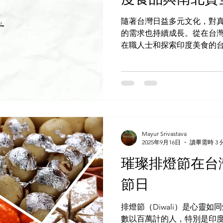
信賴的網店。尋找專營印度
是否提供種類豐富的甜點，例
隨著台灣日益多元文化，對
甜麵圈 和 牛奶軟糖 。同
的需求也持續成長。從在台
成分資訊和保質期說明。 接
在職人士和探索印度美食的
家提供當日或隔日送達服務
夠真正體現傳統印度風味的
市是無法複製的。 為了滿足
房（台灣馬友友商店）應運
客提供詳細的常見問題和實
香料、南北貨和即食食品，維
馬友友印度商店台灣店脫穎而
文化，但 真正道地的印度美
Mayur Srivastava
料、特色扁豆到傳統即食菜
2025年9月16日
讀畢需時 3 
覓。 台灣馬友友印度商店提
璀璨排燈節在台
實地還原印度美食的精髓 ，
家鄉味道的印度人 渴望烹調
節日
庭烹飪 在台灣舉辦印度節慶
裡，每件產品 — 從香料到零
排燈節（Diwali）是心靈
持 道地的印度風味和品質 。
數以百萬計的人，特別是印