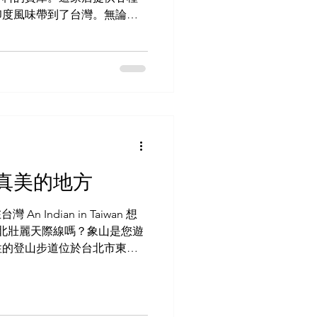
印度風味帶到了台灣。無論你
為你的菜餚增添新意，這家店
度美食和香料就在馬友友印度
商品種類豐富令人印象深刻。
和鷹嘴豆等主食。這些食材是
也販售即用型綜合香料，例如
混合香料既省時又能確保口味
店的商品陳列方式。香料標籤
也很好地保留了香料的香氣。
需的香料，無需猜測。 馬友
真美的地方
印度香料 印度烹飪必備香料
馬友友印度食品和香料店，您
An Indian in Taiwan 想
薑黃、孜然、芫荽籽和芥菜籽
台北壯麗天際線嗎？象山是您遊
些香料能為菜餚增添色澤、香
性的登山步道位於台北市東南
些特色香料，例如阿魏和胡蘆
市美景，深受當地居民和遊客
較難找，但對於正宗的印度菜
還是經驗豐富的登山者，都能
少量購買，
RT Red Line -
乎意料地輕鬆便捷。它距離捷運紅線