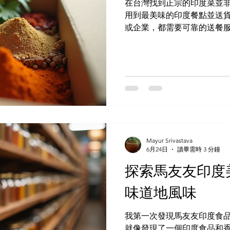
在台灣找到正宗的印度菜並
用到最美味的印度餐點並送
或企業，都需要可靠的送餐
元且便利的送餐服務。 探索
戶，在家或辦公室就能享用
務應運而生，滿足了人們的
餐，有些則提供烹調所需的食
選項： 網路雜貨店：這些商
心。您可以用正宗的食材烹調
用程式和網站將您與當地的
購諸如印度香飯、咖哩和烤餅
配送：一些服務專注於印度
Mayur Srivastava
6月24日
讀畢需時 3 分鐘
餐點，例如台灣的馬友友商店
配送範圍和費用。有些服務
探索馬友友印度
主要城市。 印度香料粉，可
味道地風味
食品配送服務 選擇合適的服
些需要考慮的因素： 菜單種
或超市。 道地：確認食物是
我第一次發現馬友友印度食品和香
速度：快速配送至關重要，
就像發現了一個印度食品和