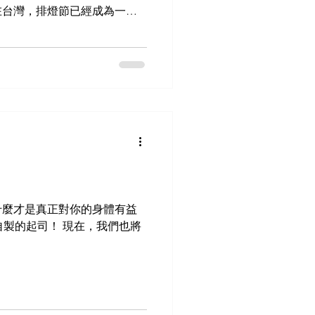
賴的印度南北貨品店，服務遍
在台灣，排燈節已經成為一種
的商
連結在一起。這是一份邀請，
享受豐富的傳統、絢麗的色
 排燈節提醒我們要分享快
暖閃耀—不論身在世界何處。
盒點亮你的盛宴！ 這個排燈
的氛圍帶到 馬友友印度廚房
是特別的人一起，都不必錯過
，每一道甜點、每一份禮盒、每
為排燈節就是分享喜悅的節
在馬友友，我們相信最好的甜點
用心製作各式傳統排燈節甜
什麼才是真正對你的身體有益
的手工 paan gilori ，
自製的起司！ 現在，我們也將
(腰果糕點) ，每一口都蘊含傳統滋
fi 、濃厚的 牛奶蛋糕 ，以及經典
全