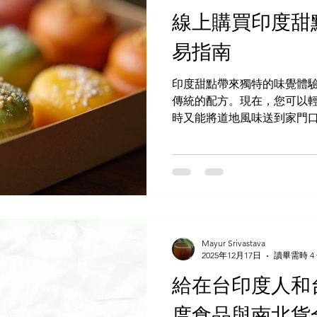
餐廳。 Foodpanda 經常推出
線上購買印度甜
Zomato ：雖然這兩款外
台灣卻無法使用！ Uber E
易指南
用程式易於使用，並提供訂單
都有各自的優勢。 馬友友商
印度甜點帶來獨特的味覺體
貨和香料，對於想在家烹飪
傳統的配方。現在，您可以
個不錯的選擇。 正宗印度咖
時又能將道地風味送到家門
單還是飯店甜品，這些甜點都
線上購買印度甜點？ 在網上
開擁擠的商店和漫長的排隊
選擇。網路商店通常會提供
幫助您根據需求挑選最合適的
可以快速收到新鮮的甜點。
保持甜點在運輸過程中的新鮮
Mayur Srivastava
或 玫瑰奶球 這樣易碎的甜
2025年12月17日
讀畢需時 4
企業來說，網路購買甜點可
給在台印度人和
訂購並安排送貨時間，確保始
綜合印度甜點 如何線上購買
度食品與南北貨