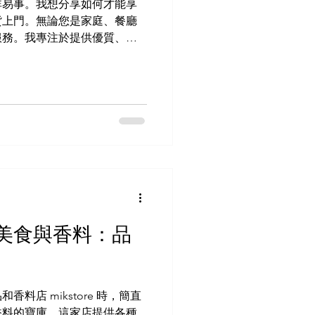
非易事。我想分享如何才能享
貨上門。無論您是家庭、餐廳
服務。我專注於提供優質、多
印度料理的各種可能性 足不出
印度美食，方法多元。外送服
需求。有些外帶平台專營即食
材和香料。 以下是一些熱門
店提供香料、扁豆、米飯和點
自己的美食。 外送平台：應
印度餐廳連接起來。您可以訂
之類的菜餚。 特色印度美食
菜。他們提供南北貨也有準備
。 我建議您在下單前先查看
涵蓋全台灣，而有些則專注於
美食與香料：品
送貨上門 如何選擇合適的印度
務取決於您的需求。以下是一
類：尋找菜色種類豐富的餐廳
否採用傳統配方和食材。 配送
料店 mikstore 時，簡直
尤其對於餐
香料的寶庫。這家店提供各種