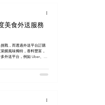
霍里卡（Holika）的傳說，象
 在好麗節期間，人們會互相
隨著音樂跳舞，還會分享傳統甜
 ——內餡通常是乾果和堅果。這
度美食外送服務
，而快樂最美好的方式是與他
麗節不只在印度慶祝，它也逐漸
地居民和遊客都能感受這份色
月11日 ，胡里節將由**印度大使
具挑戰，而透過外送平台訂購
*主辦在台舉行
度菜餚風味獨特，香料豐富，
外送平台，例如 Uber、
印度菜，而馬友友印度廚房則是尋
門之選。這篇評測將幫助您根
 最佳印度美食外送精選 我聚
的服務。以下是我的精選推
印度雜貨和香料聞名，馬友友商
配送服務在台灣快速可靠。他
 Foodpanda ：這項服務
它匯集了眾多菜單各異的印度