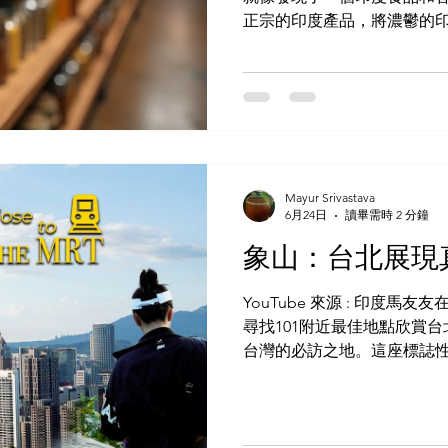
正宗的印度產品，將濃鬱的
是想烹調傳統佳餚，還是想
都能滿足你的需求。 探索印
食品和香料店 馬友友商店的
您可以找到印度香米、扁豆
許多印度菜餚的基礎。店內
印度香料粉和咖哩粉。這些
始終如一。 我非常欣賞這家
Mayur Srivastava
清晰，而且非常新鮮。包裝
6月24日
讀畢需時 2 分鐘
這樣一來，您可以輕鬆挑選所
象山：台北展現
友印度食品和香料店貨架上的
印度菜餚非常依賴香料。在
YouTube 來源 : 印度馬友友在台灣 
可以找到所有必需的香料。
尋找101附近最佳地點欣賞
均有多種規格可供選擇。這
台灣的必訪之地。這座標誌
氣和層次感。 本店也提供一
部，飽覽令人嘆為觀止的城
巴。這些香料在其他地方比
的喜愛。無論您是登山新手
來說至關重要。我建議您先
在這裡盡情欣賞台北的迷人風光。 M
Xiangshan 攀登象山出