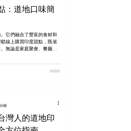
促銷和折扣活動。 Swiggy /
點：道地口味簡
送應用程式在印度很受歡迎，但在
ats ：提供各種印度餐廳。這款應
即時追蹤功能。 每家服務商
店的優勢在於專注於印度南北
驗。它們融合了豐富的食材和
或享用速食的人來說，這是一
輕鬆線上購買印度甜點，既省
哩飯
口。無論是家庭聚會、餐廳菜
能增添特別的風味。 為何在
購買甜點非常方便。您可以避
，在家或辦公室就能瀏覽各種
詳細的產品說明和顧客評價，
甜點。 網上訂購也意味著您
許多賣家會使用特殊的包裝來
度，這對於像 孟加拉牛奶球
點尤為重要。 對於餐廳和飯店等
 分鐘
以簡化供應管理。您可以大量
台灣人的道地印
終有甜點供應給顧客。 盒裝
印度甜點 首先，選擇一家值得
全方位指南