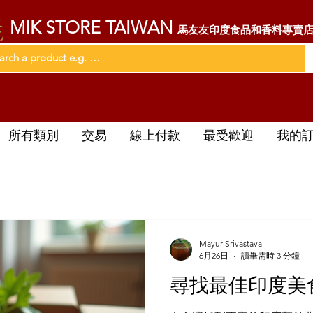
MIK STORE TAIWAN
馬友友印度食品和香料專賣
所有類別
交易
線上付款
最受歡迎
我的
Mayur Srivastava
6月26日
讀畢需時 3 分鐘
尋找最佳印度美