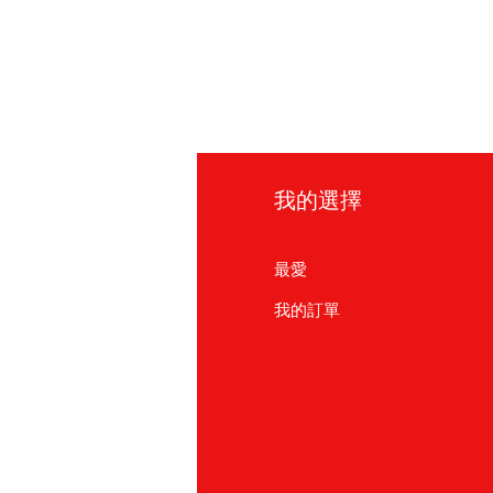
訊
我的選擇
見問題
最愛
於我們
我的訂單
戶支援
點
友友商店
北
886) 02-2711 2067