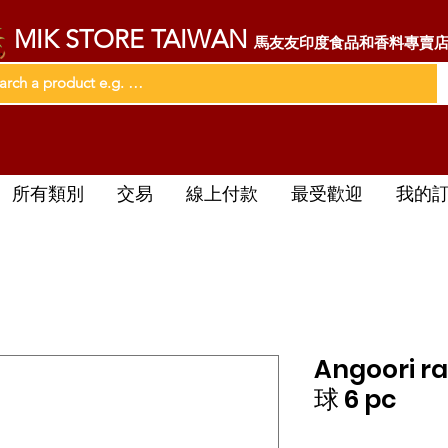
MIK STORE TAIWAN
馬友友印度食品和香料專賣
所有類別
交易
線上付款
最受歡迎
我的
Angoori 
球 6 pc