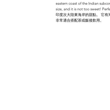
eastern coast of the Indian subcon
size, and it is not too sweet! Perf
印度次大陸東海岸的甜點。 它有
非常適合搭配茶或飯後飲用。
菜單
需要幫忙？
首頁
造訪我們的
客戶支援
所有商品
尋求幫助或寫郵件給我們
所有類別
indianfoodintaipei
@gmail.com
交易
線上付款
最受歡迎