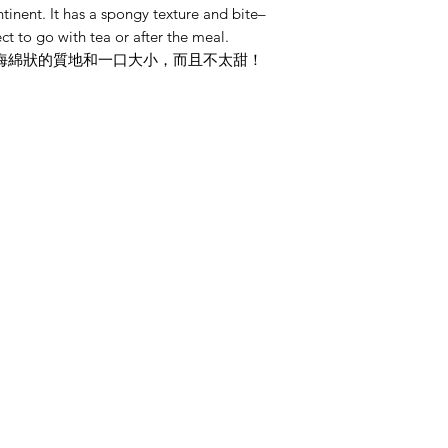
tinent. It has a spongy texture and bite–
ect to go with tea or after the meal.
海綿狀的質地和一口大小，而且不太甜！
類別
資
整粒香料
常
印度香料粉
關
麵粉、米飯與豆類
客
印度每日雜貨
地
馬
即食食品
台
印度甜點
(+