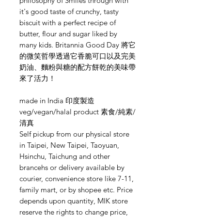
philosophy of Smiles through with
it's good taste of crunchy, tasty
biscuit with a perfect recipe of
butter, flour and sugar liked by
many kids. Britannia Good Day 將它
的微笑哲學透過它香脆可口以及完美
奶油、麵粉與糖的配方餅乾的美味帶
來了活力！
made in India 印度製造
veg/vegan/halal product 素食/純素/
清真
Self pickup from our physical store
in Taipei, New Taipei, Taoyuan,
Hsinchu, Taichung and other
brancehs or delivery available by
courier, convenience store like 7-11,
family mart, or by shopee etc. Price
depends upon quantity, MIK store
reserve the rights to change price,