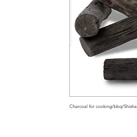
Charcoal for cooking/bbq/S
菜單