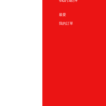
見問題
最愛
於我們
我的訂單
戶支援
點
友友商店
北
886) 02-2711 2067
園
886)03-355 5228
北
886) 03-558-4666
中
886)04-23175822