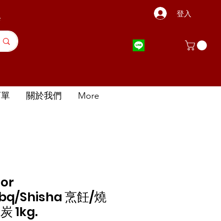
登入
店
訂單
關於我們
More
for
bbq/Shisha 烹飪/燒
 1kg.