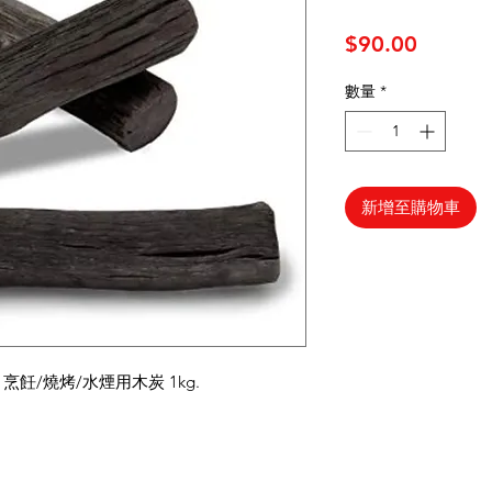
價格
$90.00
數量
*
新增至購物車
hisha 烹飪/燒烤/水煙用木炭 1kg.
類別
資