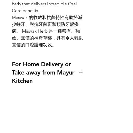
herb that delivers incredible Oral
Care benefits.
Meswak 的收斂和抗菌特性有助於減
少蛀牙、對抗牙菌斑和預防牙齦疾
病。 Miswak Herb 是一種稀有、強
效、無價的神奇草藥，具有令人難以
置信的口腔護理功效。
For Home Delivery or
Take away from Mayur
Kitchen
Home delivery available.For more
information, please ask us!
Indianfoodintaipei@gmail.com or
call 0921004175!
You can also contact us What'sapp
需要幫忙？
no. 0921004175
造訪我們的
客戶支援
Line mayur.indian