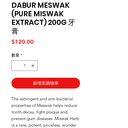
DABUR MESWAK
(PURE MISWAK
EXTRACT) 200G 牙
膏
價格
$120.00
數量
*
新增至購物車
The astringent and anti-bacterial
properties of Meswak helps reduce
tooth decay, fight plaque and
prevent gum diseases. Miswak Herb
is a rare, potent, priceless, wonder