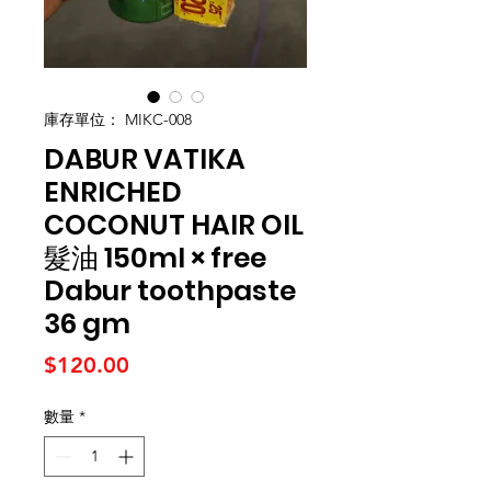
庫存單位： MIKC-008
DABUR VATIKA
ENRICHED
COCONUT HAIR OIL
髮油 150ml × free
Dabur toothpaste
36 gm
價格
$120.00
數量
*