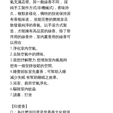
氣充滿店裡。與一般線香不同， 採
純手工製作方式(非機械式)，香味持
久，種類多樣化，獨特的技術保持原
有香氛味道 。並能完整的燃燒並且
散發最純淨的香氣。以手滾方式製
造，才能擁有高品質的線香。除了祭
拜用的線香外，室內薰香用的線香可
以用在
1.淨化室內空氣。
2.去除空氣中的煙味。
3.當想抒解壓力 想增加室內氣氛時
想有一個安靜放鬆的空間。
4.睡覺前臥室先薰香，可幫助入睡
減少失眠 有幫助睡眠之效果。
5.浴室、廁所空氣淨化。
6.驅除室內蚊蟲
7.讀書．打坐
【印度香】
Q：為什麽說印度是世界香文化發源