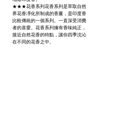
★★★花香系列花香系列是萃取自然
界花香凈化所制成的香薰，是印度香
比較傳統的一個系列。一直深受消費
者的喜愛。花香系列擁有香味純正，
接近自然花香的特點，讓你四季沈沁
在不同的花香之中。
需要幫忙？
造訪我們的
客戶支援
尋求幫助或寫郵件給我們
indianfoodintaipei@gmail.co
m