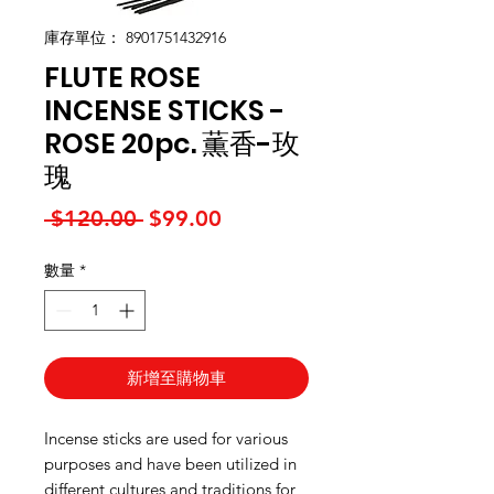
庫存單位： 8901751432916
FLUTE ROSE
INCENSE STICKS -
ROSE 20pc. 薫香-玫
瑰
一般價格
促銷價格
 $120.00 
$99.00
數量
*
新增至購物車
Incense sticks are used for various
purposes and have been utilized in
different cultures and traditions for