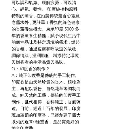
可以調和氣氛、緩解疲勞，可以清
心、靜氣、養性。 印度純植物原料
特制的薰香 , 在沿襲傳統薰香心靈意
念需求外 , 更註重了香氛的綠色健康
的香薰養生概念。秉承印度 5000 多
年的香薰養生精髓，賦予現代生活中
的個性品味及特定環境的需求 , 燃起
的香氛，通過皮膚和呼吸道的吸收 ,
調節情緒 , 溫潤肺腑 , 增添特定環境
與燃香者的生活品質與品味。
Q：印度香的制作？
A：純正印度香是傳統的手工制作。
印度香是由天然珍貴的香木、植物為
主，再配以香粉、自然花草等調制而
成。純天然的工藝，傳統的印度手工
制作，世代相傳，香料純正，香氣彌
遠。目前，經過上百年的發展，印度
班加羅爾的印度香，已經創建了四大
系列的近300種熏香，是品質最好的
地道印度香。