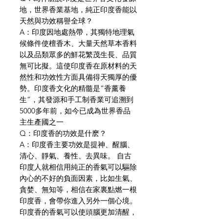
地，世界香業基地，純正印度香能以
天然與功效稱譽全球？
A：印度因地處熱帶，其獨特地理氣
候條件使檀香木、大量天然草本香料
以及品類眾多的鮮花繁茂生長、品質
無可比擬。這使印度香在原材料的天
然性和功效性方面具備得天獨厚的優
勢。印度香文化的精髓是“香薰養
生”，其發源和手工制香業可追溯到
5000多年前，如今已成為世界香品
主生產國之一
Q：印度香的功效是什麽？
A：印度香主要功效是提神、醒腦、
清心、靜氣、養性、去異味。 自古
印度人就相信用純正的香氣可以驅除
內心的不好的負面因素，比如生氣、
貪婪、無知等，相信在家裏點燃一根
印度香，會帶你進入另外一個心境。
印度香的香氣可以使頭腦更加清醒，