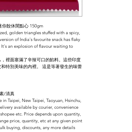
印度迷你餃休閒點心 150gm
zed, golden triangles stuffed with a spicy,
 version of India's favourite snack has flaky
 It's an explosion of flavour waiting to
己，裡面塞滿了辛辣可口的餡料。這些印度
和特別美味的內裡。 這是等著發生的味蕾
/純素/清真
re in Taipei, New Taipei, Taoyuan, Hsinchu,
livery available by courier, convenience
by shopee etc. Price depends upon quantity,
ange price, quantity, etc at any given point
ulk buying, discounts, any more details