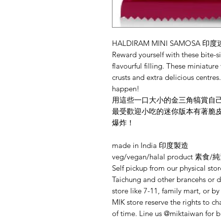
HALDIRAM MINI SAMOSA 
Reward yourself with these bite-si
flavourful filling. These miniature
crusts and extra delicious centres.
happen!
用這些一口大小的金三角犒賞自
最受歡迎小吃的迷你版本有著脆皮
爆炸！
made in India 印度製造
veg/vegan/halal product 素食
Self pickup from our physical sto
Taichung and other brancehs or de
store like 7-11, family mart, or 
MIK store reserve the rights to ch
of time. Line us @miktaiwan for b