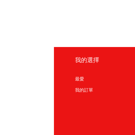
訊
我的選擇
見問題
最愛
於我們
我的訂單
戶支援
點
友友商店
北