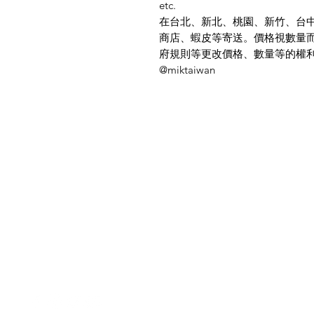
etc.
在台北、新北、桃園、新竹、台中
商店、蝦皮等寄送。價格視數量
府規則等更改價格、數量等的權利
@miktaiwan
菜單
需要幫忙？
首頁
造訪我們的
客戶支援
所有商品
尋求幫助或寫郵件給我們
所有類別
indianfoodintaipei
@gmail.com
交易
線上付款
最受歡迎