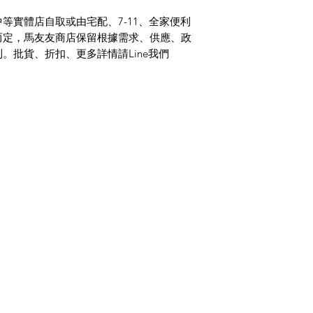
等實體店自取或由宅配、7-11、全家便利
而定，馬友友商店保留根據需求、供應、政
。批貨、折扣、更多詳情請Line我們
類別
資
整粒香料
常
印度香料粉
關
麵粉、米飯與豆類
客
印度每日雜貨
地
馬
即食食品
台
印度甜點