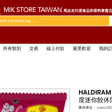
MIK STORE TAIWAN
馬友友印度食品和香料專賣
所有類別
交易
線上付款
最受歡迎
我的
HALDIRAM
度迷你餃休閒
庫存單位： miktw102