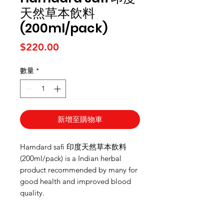
天然草本飲料
(200ml/pack)
價格
$220.00
數量
*
新增至購物車
Hamdard safi 印度天然草本飲料
(200ml/pack) is a Indian herbal
product recommended by many for
good health and improved blood
quality.