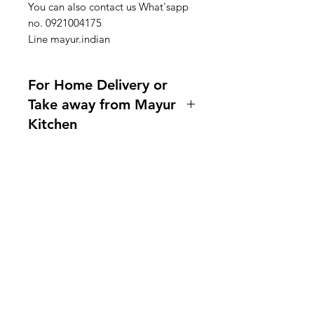
You can also contact us What'sapp
no. 0921004175
Line mayur.indian
For Home Delivery or
Take away from Mayur
Kitchen
Home delivery available.For more
information, please ask us!
Indianfoodintaipei@gmail.com or
call 0921004175!
You can also contact us What'sapp
需要幫忙？
no. 0921004175
造訪我們的
客戶支援
Line mayur.indian
尋求幫助或寫郵件給我們
indianfoodintaipei@gmail.co
m