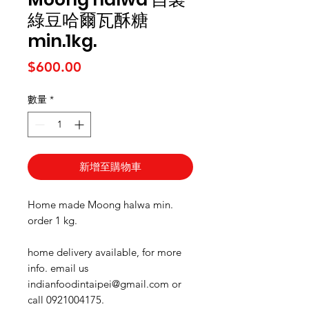
綠豆哈爾瓦酥糖
min.1kg.
價格
$600.00
數量
*
新增至購物車
Home made Moong halwa min.
order 1 kg.
home delivery available, for more
info. email us
indianfoodintaipei@gmail.com or
call 0921004175.