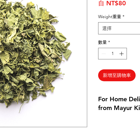
促銷
自
NT$80
Weight重量
*
選擇
數量
*
新增至購物車
For Home Deli
from Mayur Ki
Home delivery avail
please ask us!
Indianfoodintaipei