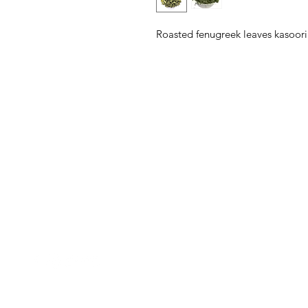
Roasted fenugreek leaves kasoor
菜單
需要幫忙？
首頁
造訪我們的
客戶支援
所有商品
尋求幫助或寫郵件給我們
所有類別
indianfoodintaipei
@gmail.com
交易
線上付款
最受歡迎
受到蝦皮與所有大品牌的啟
我的訂單