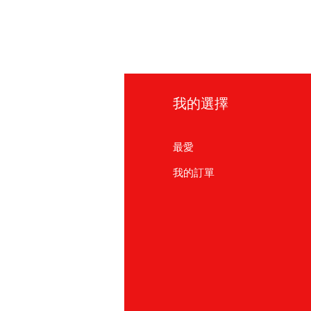
t us What'sapp no. 0921004175
訊
我的選擇
見問題
最愛
於我們
我的訂單
戶支援
點
友友商店
北
886) 02-2711 2067
園