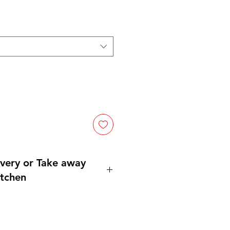
價格
very or Take away
tchen
able.For more information,
@gmail.com or call 0921004175!