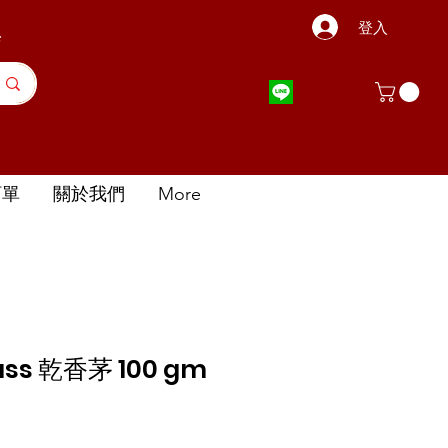
登入
店
訂單
關於我們
More
ass 乾香茅 100 gm