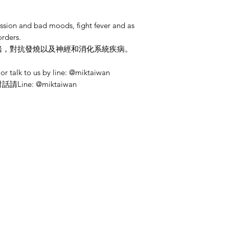
ession and bad moods, fight fever and as
orders.
緒，對抗發燒以及神經和消化系統疾病。
or talk to us by line: @miktaiwan
ne: @miktaiwan
類別
資
整粒香料
常
印度香料粉
關
麵粉、米飯與豆類
客