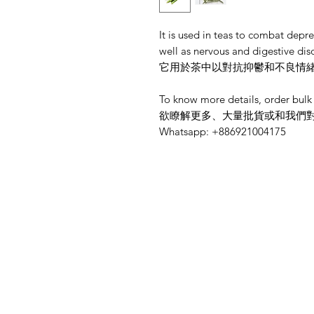
It is used in teas to combat depr
well as nervous and digestive dis
它用於茶中以對抗抑鬱和不良情
To know more details, order bulk 
欲瞭解更多、大量批貨或和我們對話請Li
Whatsapp: +886921004175
菜單
需要幫忙？
首頁
造訪我們的
客戶支援
所有商品
尋求幫助或寫郵件給我們
所有類別
indianfoodintaipei