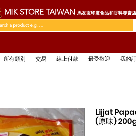
MIK STORE TAIWAN
馬友友印度食品和香料專賣
所有類別
交易
線上付款
最受歡迎
我的
Lijjat Pa
(原味) 200