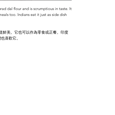
ad dal flour and is scrumptious in taste. It
eals too. Indians eat it just as side dish
成，味道鮮美。它也可以作為零食或正餐。印度
們也喜歡它。
類別
資
整粒香料
常
印度香料粉
關
麵粉、米飯與豆類
客
印度每日雜貨
地