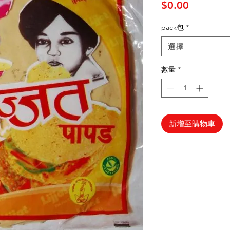
價格
$0.00
pack包
*
選擇
數量
*
新增至購物車