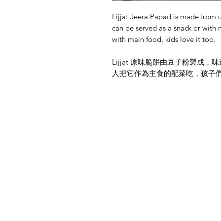
Lijjat Jeera Papad is made from ur
can be served as a snack or with m
with main food, kids love it too.
Lijjat 原味脆餅由豆子粉製
人把它作為主食的配菜吃，孩子
菜單
需要幫忙？
首頁
造訪我們的
客戶支援
所有商品
尋求幫助或寫郵件給我們
所有類別
indianfoodintaipei
@gmail.com
交易