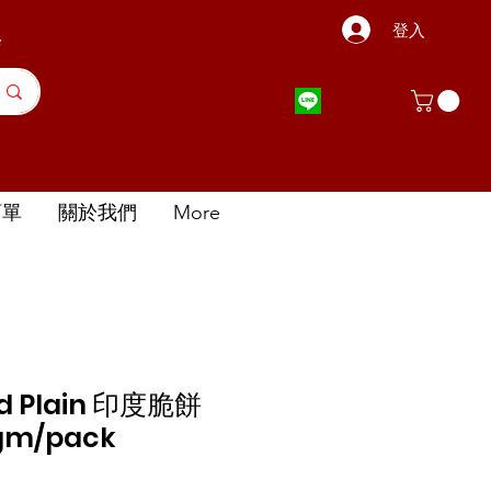
登入
店
訂單
關於我們
More
pad Plain 印度脆餅
gm/pack