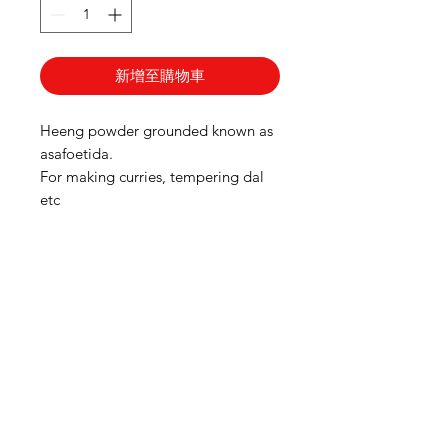
新增至購物車
Heeng powder grounded known as
asafoetida.
For making curries, tempering dal
etc
需要幫忙？
造訪我們的
客戶支援
尋求幫助或寫郵件給我們
indianfoodintaipei@gmail.co
m