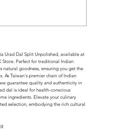
ta Urad Dal Split Unpolished, available at
erfect for traditional Indian
its natural goodness, ensuring you get the
s. As Taiwan's premier chain of Indian
 we guarantee quality and authenticity in
d dal is ideal for health-conscious
me ingredients. Elevate your culinary
ated selection, embodying the rich cultural
kg