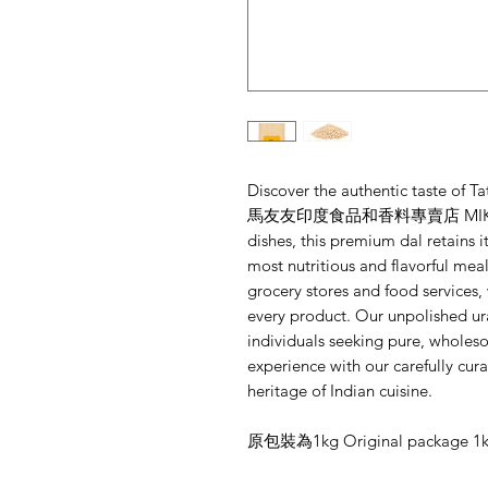
Discover the authentic taste of Ta
馬友友印度食品和香料專賣店 MIK Store. P
dishes, this premium dal retains 
most nutritious and flavorful meal
grocery stores and food services,
every product. Our unpolished ura
individuals seeking pure, wholeso
experience with our carefully cur
heritage of Indian cuisine.
原包裝為1kg Original package 1