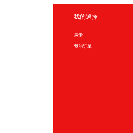
訊
我的選擇
見問題
最愛
於我們
我的訂單
戶支援
點
友友商店
北
886) 02-2711 2067
園
886)03-355 5228
北
886) 03-558-4666